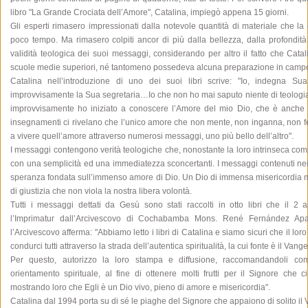
libro "La Grande Crociata dell’Amore", Catalina, impiegò appena 15 giorni.
Gli esperti rimasero impressionati dalla notevole quantità di materiale che la
poco tempo. Ma rimasero colpiti ancor di più dalla bellezza, dalla profondità 
validità teologica dei suoi messaggi, considerando per altro il fatto che Cata
scuole medie superiori, né tantomeno possedeva alcuna preparazione in campo
Catalina nell’introduzione di uno dei suoi libri scrive: "Io, indegna Su
improvvisamente la Sua segretaria…Io che non ho mai saputo niente di teologia
improvvisamente ho iniziato a conoscere l’Amore del mio Dio, che è anche 
insegnamenti ci rivelano che l’unico amore che non mente, non inganna, non feris
a vivere quell’amore attraverso numerosi messaggi, uno più bello dell’altro".
I messaggi contengono verità teologiche che, nonostante la loro intrinseca co
con una semplicità ed una immediatezza sconcertanti. I messaggi contenuti nei l
speranza fondata sull’immenso amore di Dio. Un Dio di immensa misericordia 
di giustizia che non viola la nostra libera volontà.
Tutti i messaggi dettati da Gesù sono stati raccolti in otto libri che il 2
l’Imprimatur dall’Arcivescovo di Cochabamba Mons. René Fernández Ap
l’Arcivescovo afferma: "Abbiamo letto i libri di Catalina e siamo sicuri che il loro
condurci tutti attraverso la strada dell’autentica spiritualità, la cui fonte è il Vange
Per questo, autorizzo la loro stampa e diffusione, raccomandandoli co
orientamento spirituale, al fine di ottenere molti frutti per il Signore che
mostrando loro che Egli è un Dio vivo, pieno di amore e misericordia".
Catalina dal 1994 porta su di sé le piaghe del Signore che appaiono di solito il