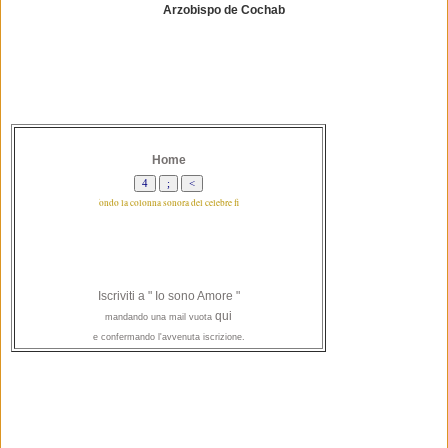
Arzobispo de Cochab
Home
* In sottofondo la colonna sonora del celebre film "A beautiful mind". Tutti i diritti riservati
Iscriviti a " Io sono Amore "
qui
mandando una mail vuota
e confermando l'avvenuta iscrizione.