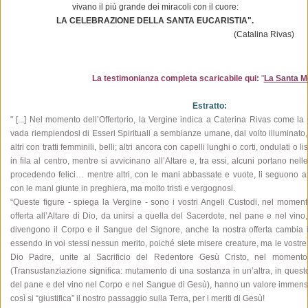
vivano il più grande dei miracoli con il cuore:
LA CELEBRAZIONE DELLA SANTA EUCARISTIA".
(
Catalina Rivas
)
La testimonianza completa scaricabile qui:
"
La Santa 
Estratto:
" [...] Nel momento dell’Offertorio, la Vergine indica a Caterina Rivas come la 
vada riempiendosi di Esseri Spirituali a sembianze umane, dal volto illuminato, c
altri con tratti femminili, belli; altri ancora con capelli lunghi o corti, ondulati o 
in fila al centro, mentre si avvicinano all’Altare e, tra essi, alcuni portano nell
procedendo felici… mentre altri, con le mani abbassate e vuote, li seguono a t
con le mani giunte in preghiera, ma molto tristi e vergognosi.
“Queste figure - spiega la Vergine - sono i vostri Angeli Custodi, nel moment
offerta all’Altare di Dio, da unirsi a quella del Sacerdote, nel pane e nel vino
divengono il Corpo e il Sangue del Signore, anche la nostra offerta cambia 
essendo in voi stessi nessun merito, poiché siete misere creature, ma le vostre o
Dio Padre, unite al Sacrificio del Redentore Gesù Cristo, nel momento
(Transustanziazione significa: mutamento di una sostanza in un’altra, in quest
del pane e del vino nel Corpo e nel Sangue di Gesù), hanno un valore immens
così si “giustifica” il nostro passaggio sulla Terra, per i meriti di Gesù!