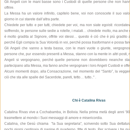
Gli Angeli con le mani basse sono i Custodi di quelle persone che non han
offrire.
La Messa ha un valore infinito, capitelo bene, voi non conoscete il suo val
giorno in cui starete dall’altra parte.
Chiedete per tutto e per tutti, chiedete per voi, ma non siate egoisti: ricordat
soffrendo, le persone sulle sedie a rotelle, i malati… chiedete molto, ma anche o
è molto gradita al Signore, offrite voi stessi… questo è ciò che è più gradito al
perché Egli compia la Sua Volontà in voi, perché possa trasformarvi e possa fare 
Gli Angeli che vanno a testa bassa, con le mani vuote o giunte, vergognosi
persone che, pur essendo presenti a Messa, stanno con la mente in altri posti, 
Angeli si vergognano, perché quelle persone non dovrebbero neanche st
partecipano alla Messa, ma fanno anche vergognare i loro Angeli Custodi e offe
Alcuni momenti dopo, alla Consacrazione, nel momento del “Santo”, la veggen
ciò che sta alle spalle del Sacerdote, pareti, tetto… tutto.." .
Chi è Catalina Rivas
Catalina Rivas vive a Cochabamba, in Bolivia. Nella prima metà degli anni ’90
trasmettere al mondo i Suoi messaggi di amore e misericordia.
Catalina, che Gesù chiama "la Sua segretaria", scrivendo sotto Sua dettatura
pochi giorni centinaia di pagine di quaderno, fitte di testo. Per scrivere i tre qu