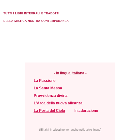
TUTTI I LIBRI INTEGRALI E TRADOTTI
DELLA MISTICA NOSTRA CONTEMPORANEA
-
In lingua italiana -
La Passione
La Santa Messa
Provvidenza divina
L'Arca della nuova alleanza
La Porta del Cielo
In adorazione
(Gli altri in allestimento -anche nelle altre lingue)