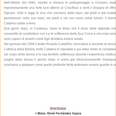
Nell’ottobre del 1994, mentre si trovava in pellegrinaggio a Conyers, negli
improvvisamente una forte luce attorno al Crocifisso e sentì il bisogno di offrir
Signore. Vide 4 raggi di luce che uscivano dalle mani, dai piedi e dal costato
penetrarono nelle sue mani, nei piedi e nel suo cuore come fulmini. Il dolo
Catalina cadde a terra.
Due giorni dopo, in Costarica, Gesù le disse che il dono delle stigmate che
consentito di condividere con Lui le sofferenze della Sua Croce e che esse sono
sono capaci di amarlo come Egli desidera essere amato.
Nel gennaio del 1996 il dottor Ricardo Castañón, ricercatore e docente di neurops
Cattolica della Bolivia, visitò Catalina in ospedale e qui ebbe modo di constatar
sul corpo della donna e la sua terribile sofferenza durante l’esperienza mistic
piaghe della donna il giorno dopo si erano già miracolosamente rimargina
riuscivano a spiegare come quelle profonde ferite potessero essere guarite in u
Imprimatur
+ Mons. René Fernández Apaza